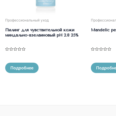
Профессиональный уход
Профессионал
Пилинг для чувствительной кожи
Mandelic pe
миндально-азелаиновый pH 2.8 25%
Оценка
Оценка
0
0
из
из
5
5
Подробнее
Подробн