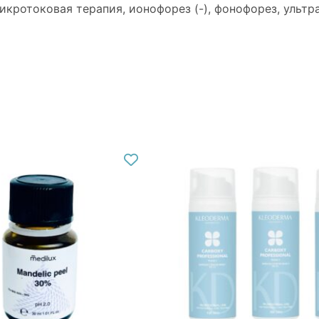
кротоковая терапия, ионофорез (-), фонофорез, ультра