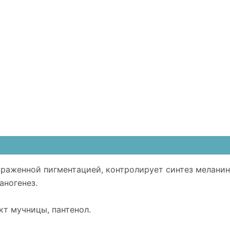
выраженной пигментацией, контролирует синтез мелани
аногенез.
кт мучницы, пантенол.