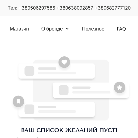
Тел:
+380506297586
+380638092857
+380682777120
Магазин
О бренде
Полезное
FAQ
ВАШ СПИСОК ЖЕЛАНИЙ ПУСТ!