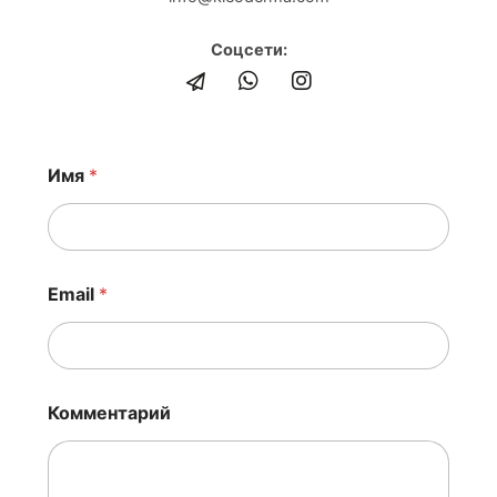
Соцсети:
Имя
*
Email
*
И
Комментарий
м
я
E
m