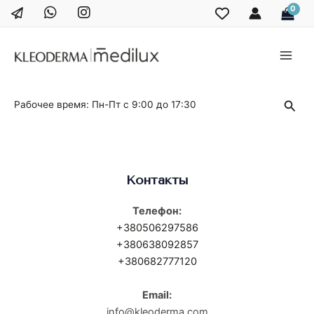
Перейти
к
содержимому
Main
Men
Поис
Рабочее время: Пн-Пт с 9:00 до 17:30
Контакты
Телефон:
+380506297586
+380638092857
+380682777120
Email:
info@kleoderma.com