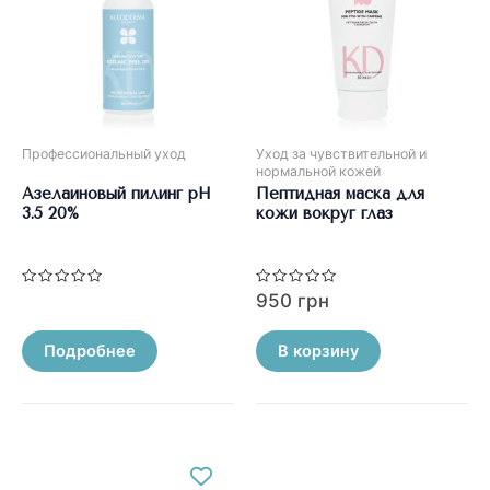
Профессиональный уход
Уход за чувствительной и
нормальной кожей
Азелаиновый пилинг pH
Пептидная маска для
3.5 20%
кожи вокруг глаз
Оценка
Оценка
950
грн
0
0
из
из
5
5
Подробнее
В корзину