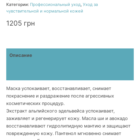
Peel
Категории:
Профессиональный уход
,
Уход за
Soothing
чувствительной и нормальной кожей
Cream
Mask
1205
грн
Описание
Детали
Отзывы (0)
Маска успокаивает, восстанавливает, снимает
покраснение и раздражение после агрессивных
косметических процедур.
Экстракт альпийского эдельвейса успокаивает,
заживляет и регенерирует кожу. Масла ши и авокадо
восстанавливают гидролипидную мантию и защищают
поврежденную кожу. Пантенол мгновенно снимает