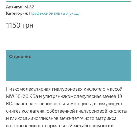
с
Артикул:
М 82
низкомолекулярной
Категория:
Профессиональный уход
гиалуроновой
1150
грн
кислотой
Deep
Moisturizing
Serum
I
Описание
Детали
Отзывы (0)
Низкомолекулярная гиалуроновая кислота с массой
MW 10-20 KDa и ультранизкомолекулярная менее 10
KDa заполняет неровности и морщины, стимулирует
синтез коллагена, собственной гиалуроновой кислоты
и гликозаминогликанов межклеточного матрикса,
восстанавливает нормальный метаболизм кожи.