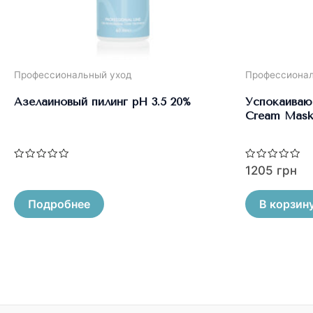
Профессиональный уход
Профессионал
Азелаиновый пилинг pH 3.5 20%
Успокаивающ
Cream Mask
Оценка
Оценка
1205
грн
0
0
из
из
5
5
Подробнее
В корзин