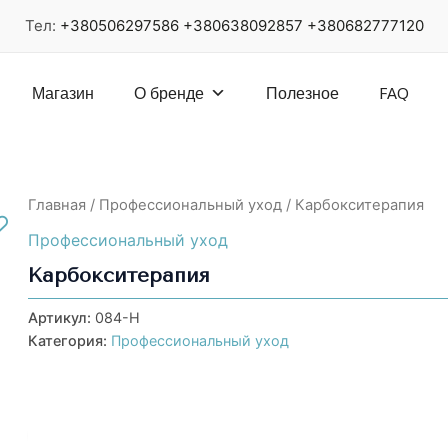
Тел:
+380506297586
+380638092857
+380682777120
Магазин
О бренде
Полезное
FAQ
Главная
/
Профессиональный уход
/ Карбокситерапия
Профессиональный уход
Карбокситерапия
Артикул:
084-Н
Категория:
Профессиональный уход
Remaining
-
0:26
Loaded
:
Play
Unmute
Pict
46.83%