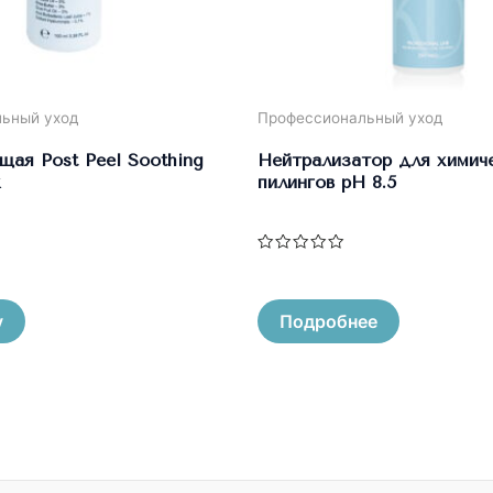
ьный уход
Профессиональный уход
ая Post Peel Soothing
Нейтрализатор для химич
пилингов pH 8.5
Оценка
0
из
5
у
Подробнее