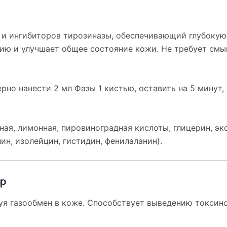
 и ингибиторов тирозиназы, обеспечивающий глубокую
ию и улучшает общее состояние кожи. Не требует смыв
но нанести 2 мл Фазы 1 кистью, оставить на 5 минут, 
нная, лимонная, пировиноградная кислоты, глицерин, эк
нин, изолейцин, гистидин, фенилаланин).
ор
я газообмен в коже. Способствует выведению токсино