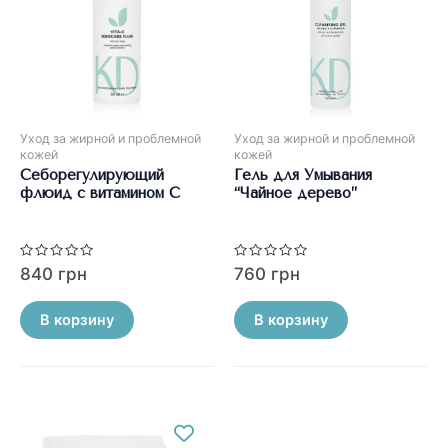
Уход за жирной и проблемной
Уход за жирной и проблемной
кожей
кожей
Себорегулирующий
Гель для Умывания
флюид с витамином С
“Чайное дерево”
Оценка
Оценка
840
грн
760
грн
0
0
из
из
5
5
В корзину
В корзину