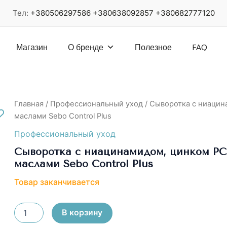
Тел:
+380506297586
+380638092857
+380682777120
Магазин
О бренде
Полезное
FAQ
Главная
/
Профессиональный уход
/ Сыворотка с ниацин
маслами Sebo Control Plus
Профессиональный уход
Сыворотка с ниацинамидом, цинком РС
маслами Sebo Control Plus
Товар заканчивается
Количество
В корзину
товара