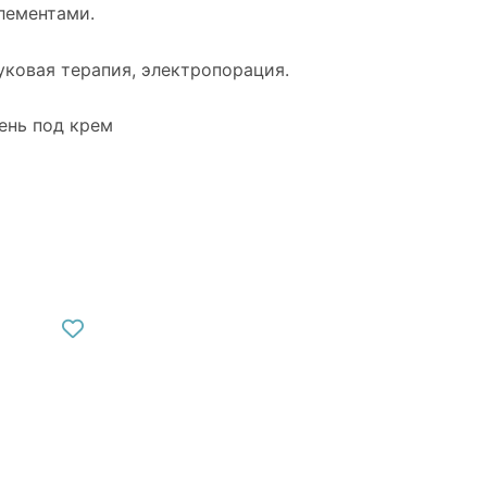
лементами.
уковая терапия, электропорация.
ень под крем