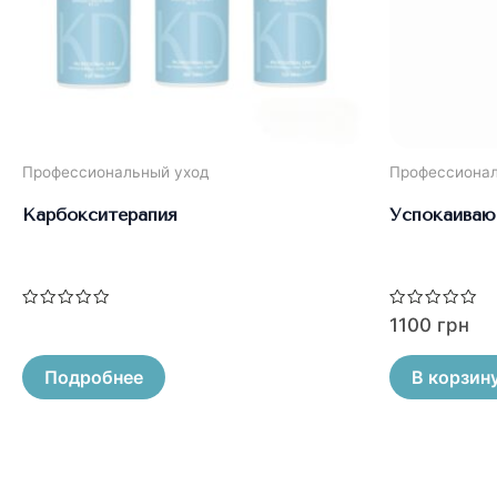
Профессиональный уход
Профессионал
Карбокситерапия
Успокаиваю
Оценка
Оценка
1100
грн
0
0
из
из
5
5
Подробнее
В корзин