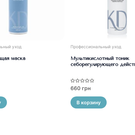
ьный уход
Профессиональный уход
щая маска
Мультикислотный тоник
себорегулирующего дейст
Оценка
660
грн
0
из
5
у
В корзину