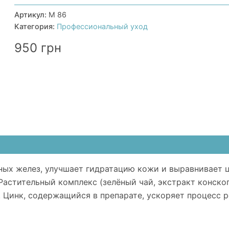
Сыворотка
с
Артикул:
М 86
ниацинамидом,
Категория:
Профессиональный уход
цинком
РСА,
950
грн
экстрактами
и
эфирными
маслами
Sebo
Control
Plus
ых желез, улучшает гидратацию кожи и выравнивает ц
астительный комплекс (зелёный чай, экстракт конског
. Цинк, содержащийся в препарате, ускоряет процесс 