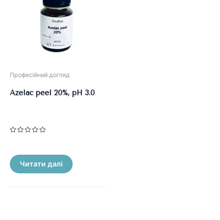
Професійний догляд
Azelac peel 20%, pH 3.0
Оцінено
в
0
з
5
Читати далі