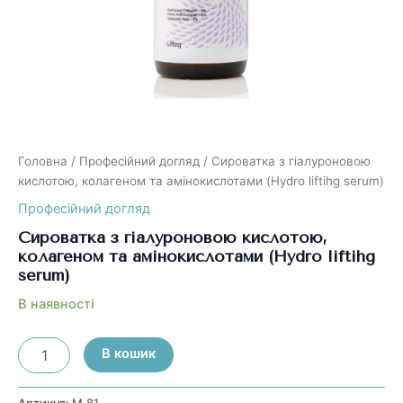
Головна
/
Професійний догляд
/ Сироватка з гіалуроновою
кислотою, колагеном та амінокислотами (Hydro liftihg serum)
Професійний догляд
Сироватка з гіалуроновою кислотою,
колагеном та амінокислотами (Hydro liftihg
serum)
В наявності
Сироватка
В кошик
з
гіалуроновою
кислотою,
Артикул:
М 81