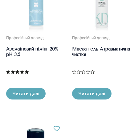
Професійний догляд
Професійний догляд
Азелаїновий пілінг 20%
Маска-гель Атравматична
рН 3,5
чистка
Оцінено в
Оцінено
5.00
в
з 5
0
з
5
Читати далі
Читати далі