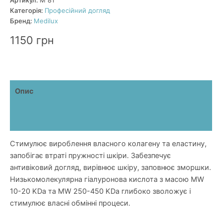
колагеном
Категорія:
Професійний догляд
та
Бренд:
Medilux
амінокислотами
(Hydro
1150
грн
liftihg
serum)
кількість
Опис
Додаткова інформація
Відгуки (0)
Стимулює вироблення власного колагену та еластину,
запобігає втраті пружності шкіри. Забезпечує
антивіковий догляд, вирівнює шкіру, заповнює зморшки.
Низькомолекулярна гіалуронова кислота з масою MW
10-20 KDa та MW 250-450 KDa глибоко зволожує і
стимулює власні обмінні процеси.