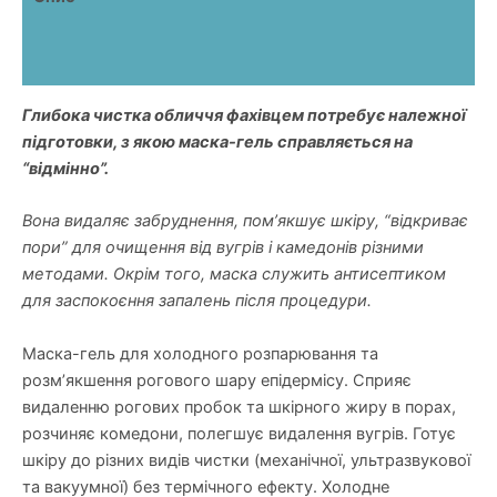
Додаткова інформація
Відгуки (0)
Глибока чистка обличчя фахівцем потребує належної
підготовки, з якою маска-гель справляється на
“відмінно”.
Вона видаляє забруднення, пом’якшує шкіру, “відкриває
пори” для очищення від вугрів і камедонів різними
методами. Окрім того, маска служить антисептиком
для заспокоєння запалень після процедури.
Маска-гель для холодного розпарювання та
розм’якшення рогового шару епідермісу. Сприяє
видаленню рогових пробок та шкірного жиру в порах,
розчиняє комедони, полегшує видалення вугрів. Готує
шкіру до різних видів чистки (механічної, ультразвукової
та вакуумної) без термічного ефекту. Холодне