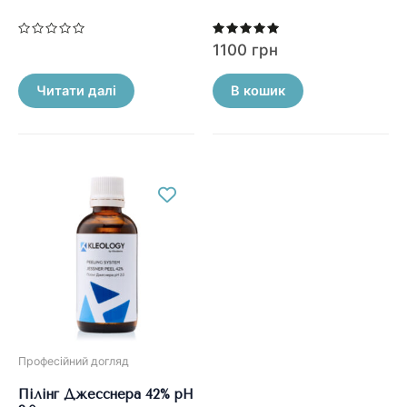
Оцінено
Оцінено в
1100
грн
в
5.00
0
з 5
з
5
Читати далі
В кошик
Професійний догляд
Пілінг Джесснера 42% pH