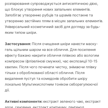
розпарювання супроводжується антисептичною дією,
що блокує утворення нових запальних елементів.
Запобігає утворенню рубців та шрамів постакне та
утворенню застійних плям в місцях запальних елементів.
Універсальний косметичний засіб для догляду за будь-
яким типом шкіри.
Застосування:
Після очищення шкіри нанести маску-
гель щільним шаром на все обличчя. Для посилення
ефекту бажано накрити обличчя плівкою або вологим
компресом (флізелінові смужки), час експозиції 10-15
хвилин. Після чого починати чистку, знімаючи плівку
тільки з оброблюваної області обличчя. Після
видалення пустул та комедонів обробити шкіру
локально Мультикислотним тоніком себорегулюючої
дії.
Активні компоненти:
екстракт зеленого чаю, екстракт
алое, сечовина, екстракт критмуму, пантенол,