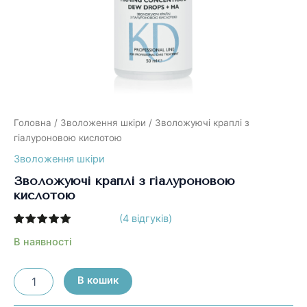
Головна
/
Зволоження шкіри
/ Зволожуючі краплі з
гіалуроновою кислотою
Зволоження шкіри
Зволожуючі краплі з гіалуроновою
кислотою
(
4
відгуків)
Рейтинг
4
5.00
з 5
В наявності
на основі
опитування
покупців
Зволожуючі
В кошик
краплі
з