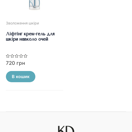
товару
товару
Зволоження шкіри
Ліфтінг крем-гель для
шкіри навколо очей
Оцінено
720
грн
в
0
з
5
В кошик