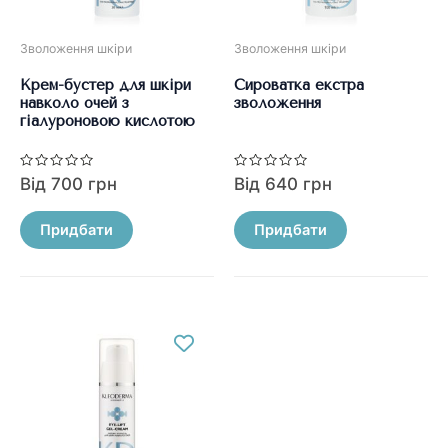
Зволоження шкіри
Зволоження шкіри
Крем-бустер для шкіри
Сироватка екстра
навколо очей з
зволоження
гіалуроновою кислотою
Оцінено
Оцінено
Від
700
грн
Від
640
грн
в
в
0
0
Цей
Цей
з
з
5
5
Придбати
Придбати
товар
товар
має
має
кілька
кілька
варіантів.
варіантів.
Параметри
Параметри
можна
можна
вибрати
вибрати
на
на
сторінці
сторінці