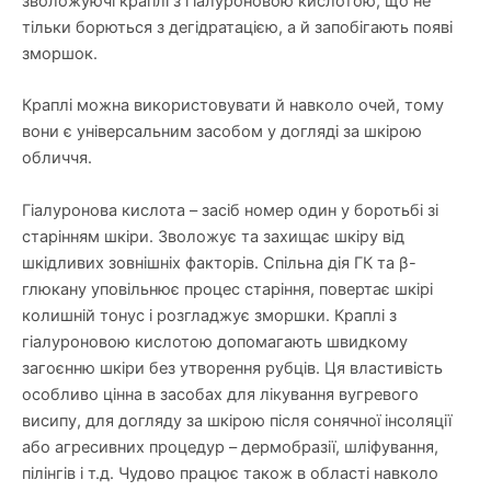
зволожуючі краплі з гіалуроновою кислотою, що не
тільки борються з дегідратацією, а й запобігають появі
зморшок.
Краплі можна використовувати й навколо очей, тому
вони є універсальним засобом у догляді за шкірою
обличчя.
Гіалуронова кислота – засіб номер один у боротьбі зі
старінням шкіри. Зволожує та захищає шкіру від
шкідливих зовнішніх факторів. Спільна дія ГК та β-
глюкану уповільнює процес старіння, повертає шкірі
колишній тонус і розгладжує зморшки. Краплі з
гіалуроновою кислотою допомагають швидкому
загоєнню шкіри без утворення рубців. Ця властивість
особливо цінна в засобах для лікування вугревого
висипу, для догляду за шкірою після сонячної інсоляції
або агресивних процедур – дермобразії, шліфування,
пілінгiв і т.д. Чудово працює також в області навколо