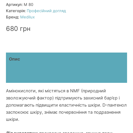
та
Артикул:
М 80
вітаміном
Категорія:
Професійний догляд
B5
Бренд:
Medilux
(Amino
acids
680
грн
serum
20%)
кількість
Опис
Додаткова інформація
Відгуки (1)
Амінокислоти, які містяться в NMF (природний
зволожуючий фактор) підтримують захисний бар’єр і
допомагають підвищити еластичність шкіри. D-пантенол
заспокоює шкіру, знімає почервоніння та подразнення
шкіри.