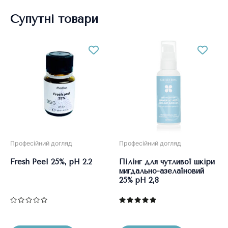
Супутні товари
Професійний догляд
Професійний догляд
Fresh Peel 25%, pH 2.2
Пілінг для чутливої шкіри
мигдально-азелаїновий
25% рН 2,8
Оцінено
Оцінено в
в
5.00
0
з 5
з