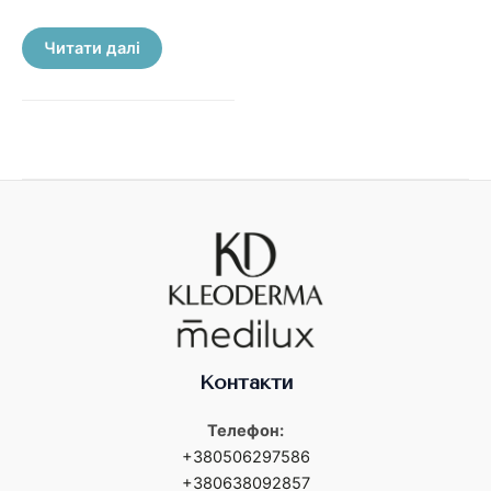
в
0
з
5
Читати далі
Контакти
Телефон:
+380506297586
+380638092857