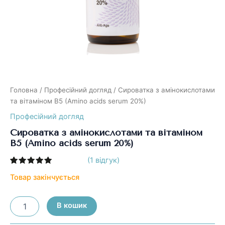
Головна
/
Професійний догляд
/ Сироватка з амінокислотами
та вітаміном B5 (Amino acids serum 20%)
Професійний догляд
Сироватка з амінокислотами та вітаміном
B5 (Amino acids serum 20%)
(
1
відгук)
Рейтинг
1
5.00
з 5
Товар закінчується
на основі
опитування
покупця
Сироватка
В кошик
з
амінокислотами