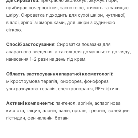
Дія сироватки:
прекрасно зволожує, звужує пори,
прибирає почервоніння, заспокоює, живить та захищає
шкіру. Сироватка підходить для сухої шкіри, чутливої,
в’ялої, зрілої зі зморшками, для шкіри з судинною
сіткою.
Спосіб застосування
: Сироватка показана для
апаратного введення, а також для домашнього догляду,
нанесення 1-2 рази на день під крем.
Область застосування апаратної косметології:
мікрострумова терапія, іонофорез, фонофорез,
ультразвукова терапія, електропорація, RF-ліфтинг.
Активні компоненти:
пантенол, аргінін, аспаргінова
кислота, гліцин, аланін, валін, пролін, треонін, ізолейцин,
гістидин, феніналанін, бетаїн.