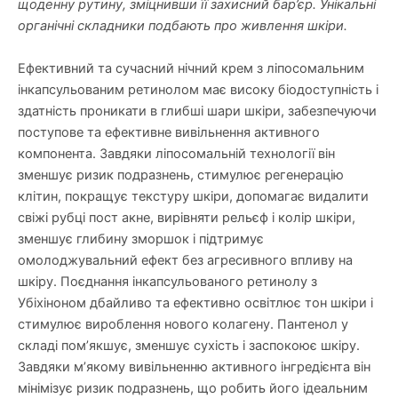
щоденну рутину, зміцнивши її захисний бар’єр. Унікальні
органічні складники подбають про живлення шкіри.
Ефективний та сучасний нічний крем з ліпосомальним
інкапсульованим ретинолом має високу біодоступність і
здатність проникати в глибші шари шкіри, забезпечуючи
поступове та ефективне вивільнення активного
компонента. Завдяки ліпосомальній технології він
зменшує ризик подразнень, стимулює регенерацію
клітин, покращує текстуру шкіри, допомагає видалити
свіжі рубці пост акне, вирівняти рельєф і колір шкіри,
зменшує глибину зморшок і підтримує
омолоджувальний ефект без агресивного впливу на
шкіру. Поєднання інкапсульованого ретинолу з
Убіхіноном дбайливо та ефективно освітлює тон шкіри і
стимулює вироблення нового колагену. Пантенол у
складі пом’якшує, зменшує сухість і заспокоює шкіру.
Завдяки м’якому вивільненню активного інгредієнта він
мінімізує ризик подразнень, що робить його ідеальним