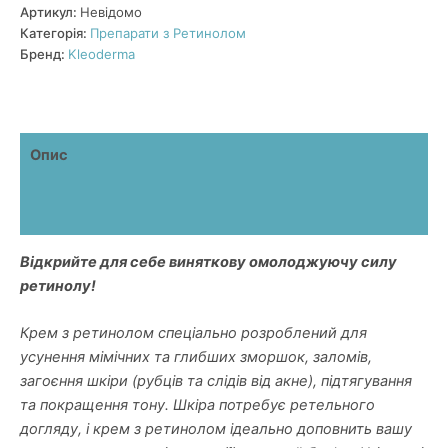
ретинолом
Артикул:
Невідомо
кількість
Категорія:
Препарати з Ретинолом
Бренд:
Kleoderma
Опис
Додаткова інформація
Відгуки (0)
Відкрийте для себе виняткову омолоджуючу силу
ретинолу!
Крем з ретинолом спеціально розроблений для
усунення мімічних та глибших зморшок, заломів,
загоєння шкіри (рубців та слідів від акне), підтягування
та покращення тону. Шкіра потребує ретельного
догляду, і крем з ретинолом ідеально доповнить вашу