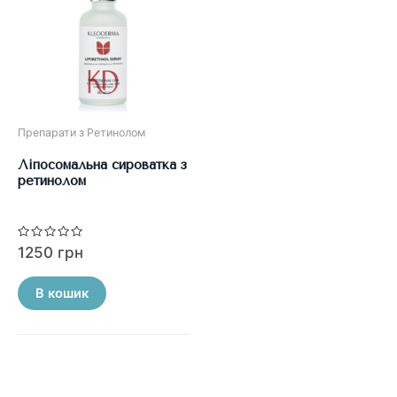
Препарати з Ретинолом
Ліпосомальна сироватка з
ретинолом
Оцінено
1250
грн
в
0
з
5
В кошик