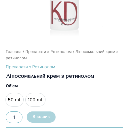
Головна
/
Препарати з Ретинолом
/ Ліпосомальний крем з
ретинолом
Препарати з Ретинолом
Ліпосомальний крем з ретинолом
Об'єм
50 ml.
100 ml.
Ліпосомальний
В кошик
крем
з