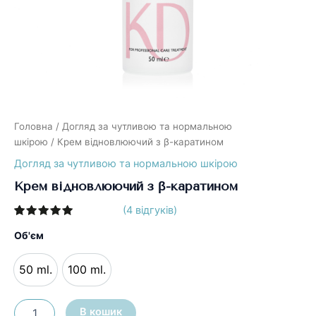
Головна
/
Догляд за чутливою та нормальною
шкірою
/ Крем відновлюючий з β-каратином
Догляд за чутливою та нормальною шкірою
Крем відновлюючий з β-каратином
(
4
відгуків)
Рейтинг
4
5.00
з 5
Об'єм
на основі
опитування
покупців
50 ml.
100 ml.
Крем
В кошик