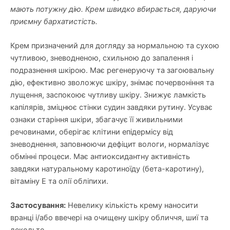
мають потужну дію. Крем швидко вбирається, даруючи
приємну бархатистість.
Крем призначений для догляду за нормальною та сухою
чутливою, зневодненою, схильною до запалення і
подразнення шкірою. Має регенеруючу та загоювальну
дію, ефективно зволожує шкіру, знімає почервоніння та
лущення, заспокоює чутливу шкіру. Знижує ламкість
капілярів, зміцнює стінки судин завдяки рутину. Усуває
ознаки старіння шкіри, збагачує її живильними
речовинами, оберігає клітини епідермісу від
зневоднення, заповнюючи дефіцит вологи, нормалізує
обмінні процеси. Має антиоксидантну активність
завдяки натуральному каротиноїду (бета-каротину),
вітаміну Е та олії обліпихи.
Застосування:
Невелику кількість крему наносити
вранці і/або ввечері на очищену шкіру обличчя, шиї та