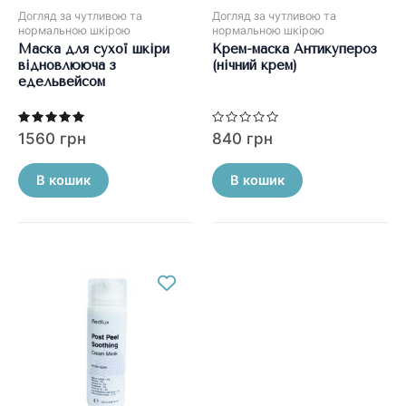
Догляд за чутливою та
Догляд за чутливою та
нормальною шкірою
нормальною шкірою
Маска для сухої шкіри
Крем-маска Антикупероз
відновлююча з
(нічний крем)
едельвейсом
Оцінено в
Оцінено
1560
грн
840
грн
5.00
в
з 5
0
з
5
В кошик
В кошик