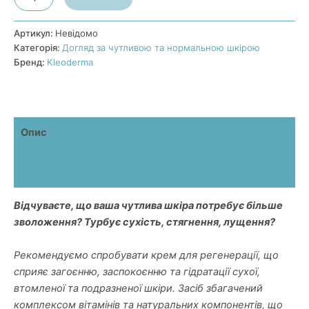
відновлюючий
з
β-
Артикул:
Невідомо
каратином
Категорія:
Догляд за чутливою та нормальною шкірою
кількість
Бренд:
Kleoderma
Опис
Додаткова інформація
Відгуки (4)
Відчуваєте, що ваша чутлива шкіра потребує більше
зволоження? Турбує сухість, стягнення, лущення?
Рекомендуємо спробувати крем для регенерації, що
сприяє загоєнню, заспокоєнню та гідратації сухої,
втомленої та подразненої шкіри. Засіб збагачений
комплексом вітамінів та натуральних компонентів, що