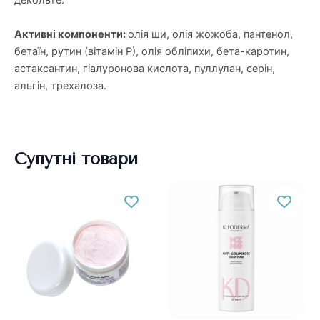
декольте.
Активні компоненти:
олія ши, олія жожоба, пантенол,
бетаїн, рутин (вітамін Р), олія обліпихи, бета-каротин,
астаксантин, гіалуронова кислота, пуллулан, серін,
альгін, трехалоза.
Супутні товари