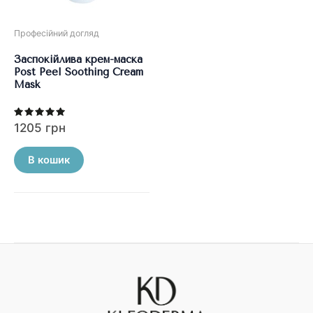
Професійний догляд
Заспокійлива крем-маска
Post Peel Soothing Cream
Mask
Оцінено в
1205
грн
5.00
з 5
В кошик