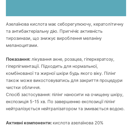
Додаткова інформація
Відгуки (0)
Азелаїнова кислота має себорегулюючу, кератолітичну
та антибактеріальну дію. Пригнічіє активність
тирозинази, що знижує вироблення меланіну
меланоцитами.
Показання:
лікування акне, розацеа, гіперкератозу,
гіперпігментації. Підходить для нормальної,
комбінованої та жирної шкіри будь якого віку. Пілінг
також може викостовуватись для закриття процедури
чистки обличчя.
Спосіб застосування: пілінг наносити на очищену шкіру,
експозиція 5-15 хв. По завершенню експозиції пілінг
нейтралізується нейтралізатором та змивається водою.
Активні компоненти:
кислота азелаїнова 20%