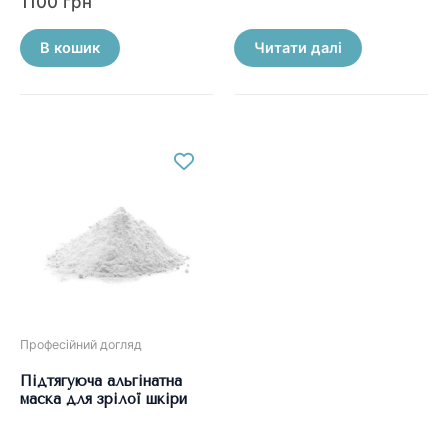
1100
грн
5.00
в
з 5
0
з
5
В кошик
Читати далі
Професійний догляд
Підтягуюча альгінатна
маска для зрілої шкіри